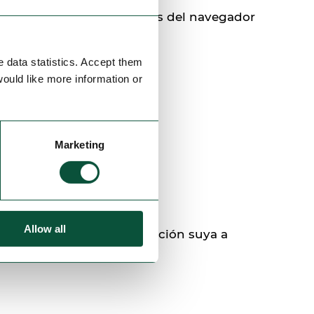
nfiguración de las opciones del navegador
e data statistics. Accept them
 would like more information or
xplorer-9
Marketing
Allow all
ma que no se envíe información suya a
e: