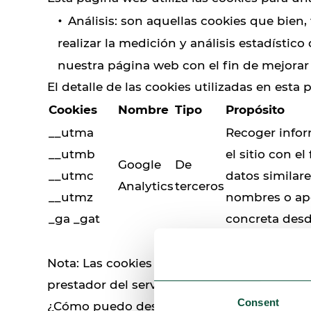
Análisis: son aquellas cookies que bien,
realizar la medición y análisis estadístico
nuestra página web con el fin de mejorar 
El detalle de las cookies utilizadas en esta 
Cookies
Nombre
Tipo
Propósito
__utma
Recoger infor
__utmb
el sitio con el
Google
De
__utmc
datos similare
Analytics
terceros
__utmz
nombres o apel
_ga _gat
concreta des
Nota: Las cookies de tipo 'Propias' son utili
prestador del servicio que está detallado en
Consent
¿Cómo puedo desactivar o eliminar estas c