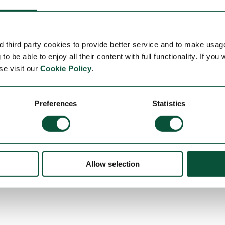
las cookies instaladas en su equipo mediante la co
ilitar-y-deshabilitar-cookies-que-los-sitios-we
 third party cookies to provide better service and to make usag
o be able to enjoy all their content with full functionality. If you
e/bin/answer.py?hl=es&answer=95647
se visit our
Cookie Policy
.
-es/windows7/how-to-manage-cookies-in-internet-e
Preferences
Statistics
0/es-ES/cookies.html
que tenga instalado.
adores de Google Analytics
Allow selection
e Google Analytics en todos los navegadores, de for
lemento que realiza esta función desde este enlac