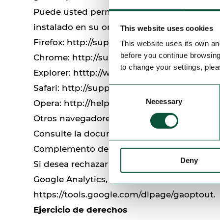
Puede usted permitir, bloquear o eliminar 
instalado en su ordenador:
This website uses cookies
Firefox:
http://support.mozilla.org/es/kb/hab
This website uses its own and
before you continue browsing t
Chrome:
http://support.google.com/chrom
to change your settings, plea
Explorer:
htttp://windows.microsoft.com/es
Safari:
http://support.apple.com/kb/ph5042
Consent
Necessary
Selection
Opera:
http://help.opera.com/Windows/11.5
Otros navegadores
Consulte la documentación del navegador 
Complemento de inhabilitación para naveg
Deny
Si desea rechazar las cookies analíticas d
Google Analytics, puede descargar un comp
https://tools.google.com/dlpage/gaoptout
.
Ejercicio de derechos