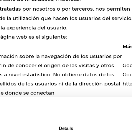
 tratadas por nosotros o por terceros, nos permiten
 de la utilización que hacen los usuarios del servici
la experiencia del usuario.
página web es el siguiente:
Más
mación sobre la navegación de los usuarios por
 fin de conocer el origen de las visitas y otros
Goo
s a nivel estadístico. No obtiene datos de los
Goo
lidos de los usuarios ni de la dirección postal
htt
de donde se conectan
zadas sólo por el propietario de esta web y las cookie
 el cuadro anterior.
Details
ookies?