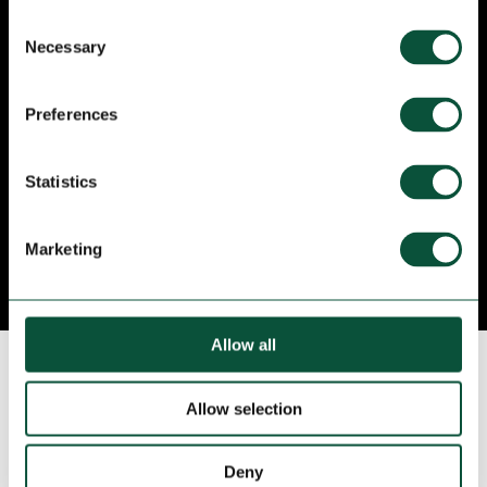
Consent
Necessary
Selection
EN AUTOBÚS
Preferences
Las líneas de autobús con parada en los
Statistics
alrededores del Bosc de les Fades son 59, D20,
H14, V13 i V17
Marketing
Allow all
INFORMACIÓN Y
Allow selection
ATENCIÓN AL CLIENTE
Deny