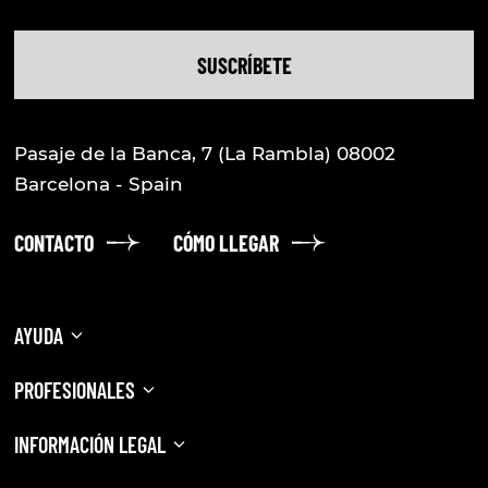
SUSCRÍBETE
Pasaje de la Banca, 7
(La Rambla) 08002
nicio
Barcelona - Spain
nformación práctica
xtiende la experiencia
xperiencias
CONTACTO
CÓMO LLEGAR
ventos privados
useo de Cera
AYUDA
Català
PREGUNTAS FRECUENTES
PROFESIONALES
Español
INFORMACIÓN PRÁCTICA
AGENCIAS
INFORMACIÓN LEGAL
PRENSA
English
AVISO LEGAL