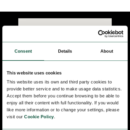
Consent
Details
About
This website uses cookies
This website uses its own and third party cookies to
provide better service and to make usage data statistics.
Passatge de la Banca, 7 (La Rambla)
Accept them before you continue browsing to be able to
08002 Barcelona - Spain
enjoy all their content with full functionality. If you would
like more information or to change your settings, please
VER EN GOOGLE MAPS
visit our
Cookie Policy
.